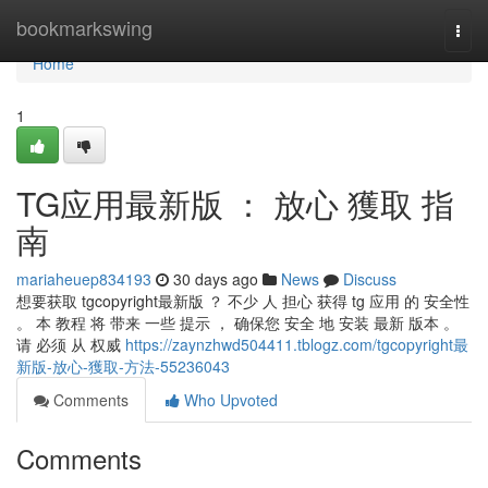
Home
bookmarkswing
Togg
navi
Home
1
TG应用最新版 ： 放心 獲取 指
南
mariaheuep834193
30 days ago
News
Discuss
想要获取 tgcopyright最新版 ？ 不少 人 担心 获得 tg 应用 的 安全性
。 本 教程 将 带来 一些 提示 ， 确保您 安全 地 安装 最新 版本 。
请 必须 从 权威
https://zaynzhwd504411.tblogz.com/tgcopyright最
新版-放心-獲取-方法-55236043
Comments
Who Upvoted
Comments