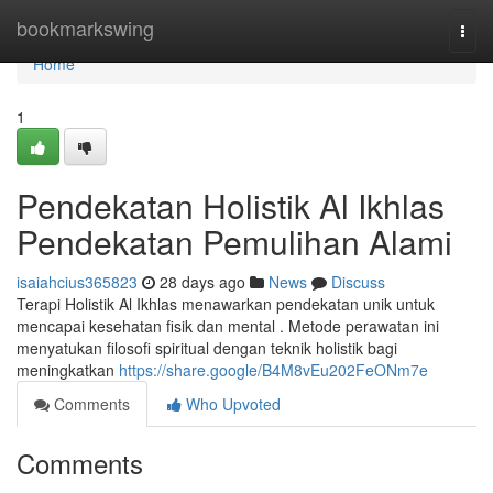
Home
bookmarkswing
Togg
navi
Home
1
Pendekatan Holistik Al Ikhlas
Pendekatan Pemulihan Alami
isaiahcius365823
28 days ago
News
Discuss
Terapi Holistik Al Ikhlas menawarkan pendekatan unik untuk
mencapai kesehatan fisik dan mental . Metode perawatan ini
menyatukan filosofi spiritual dengan teknik holistik bagi
meningkatkan
https://share.google/B4M8vEu202FeONm7e
Comments
Who Upvoted
Comments