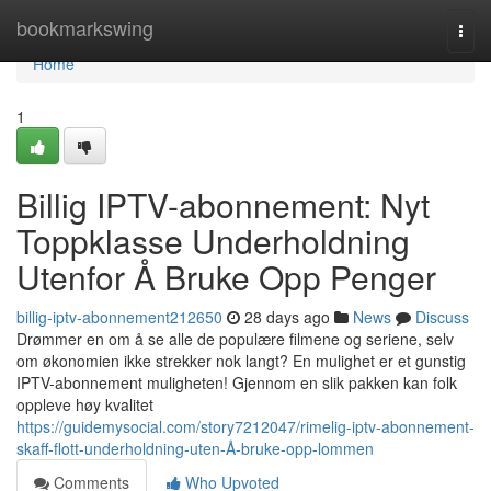
Home
bookmarkswing
Togg
navi
Home
1
Billig IPTV-abonnement: Nyt
Toppklasse Underholdning
Utenfor Å Bruke Opp Penger
billig-iptv-abonnement212650
28 days ago
News
Discuss
Drømmer en om å se alle de populære filmene og seriene, selv
om økonomien ikke strekker nok langt? En mulighet er et gunstig
IPTV-abonnement muligheten! Gjennom en slik pakken kan folk
oppleve høy kvalitet
https://guidemysocial.com/story7212047/rimelig-iptv-abonnement-
skaff-flott-underholdning-uten-Å-bruke-opp-lommen
Comments
Who Upvoted