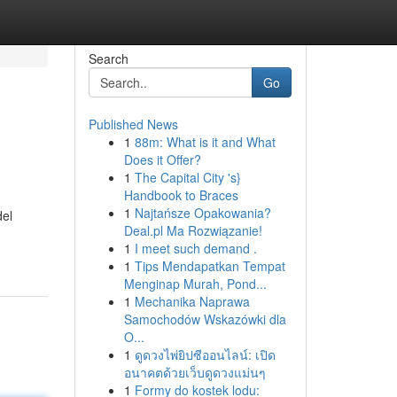
Search
Go
Published News
1
88m: What is it and What
Does it Offer?
1
The Capital City 's}
Handbook to Braces
1
Najtańsze Opakowania?
del
Deal.pl Ma Rozwiązanie!
1
I meet such demand .
1
Tips Mendapatkan Tempat
Menginap Murah, Pond...
1
Mechanika Naprawa
Samochodów Wskazówki dla
O...
1
ดูดวงไพ่ยิปซีออนไลน์: เปิด
อนาคตด้วยเว็บดูดวงแม่นๆ
1
Formy do kostek lodu: