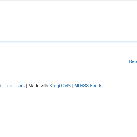
Rep
d
|
Top Users
| Made with
Kliqqi CMS
|
All RSS Feeds