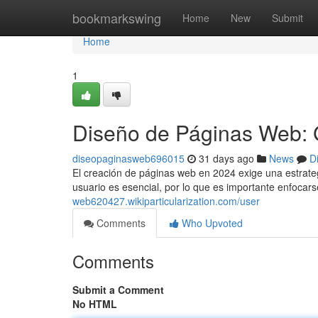
Home
bookmarkswing
Home
New
Submit
Home
1
Diseño de Páginas Web: 
diseopaginasweb696015
31 days ago
News
D
El creación de páginas web en 2024 exige una estrateg
usuario es esencial, por lo que es importante enfocar
web620427.wikiparticularization.com/user
Comments
Who Upvoted
Comments
Submit a Comment
No HTML