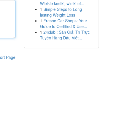
Wielkie kostki, wielki ef...
1
Simple Steps to Long-
lasting Weight Loss
1
Fresno Car Shops: Your
Guide to Certified & Use...
1
24club : Sàn Giải Trí Trực
Tuyến Hàng Đầu Việt...
ort Page