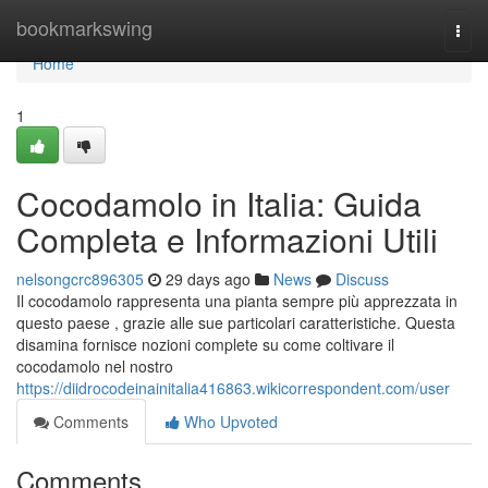
Home
bookmarkswing
Togg
navi
Home
1
Cocodamolo in Italia: Guida
Completa e Informazioni Utili
nelsongcrc896305
29 days ago
News
Discuss
Il cocodamolo rappresenta una pianta sempre più apprezzata in
questo paese , grazie alle sue particolari caratteristiche. Questa
disamina fornisce nozioni complete su come coltivare il
cocodamolo nel nostro
https://diidrocodeinainitalia416863.wikicorrespondent.com/user
Comments
Who Upvoted
Comments