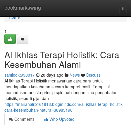
Home
bookmarkswing
Togg
navi
Home
1
Al Ikhlas Terapi Holistik: Cara
Kesembuhan Alami
sahileqkt930817
28 days ago
News
Discuss
Al Ikhlas Terapi Holistik menawarkan cara baru untuk
mendapatkan kesehatan secara komprehensif. Terapi ini
memadukan prinsip-prinsip spiritual dengan ilmu pengobatan
holistik, seperti pijat dan
https://mariahalrp161818.blogminds.com/al-ikhlas-terapi-holistik-
cara-kesembuhan-natural-38985196
Comments
Who Upvoted