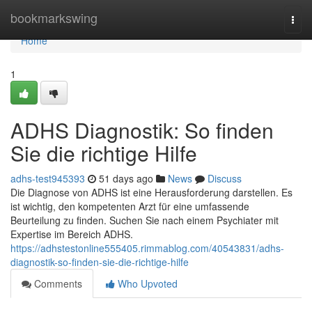
Home
bookmarkswing
Togg
navi
Home
1
ADHS Diagnostik: So finden
Sie die richtige Hilfe
adhs-test945393
51 days ago
News
Discuss
Die Diagnose von ADHS ist eine Herausforderung darstellen. Es
ist wichtig, den kompetenten Arzt für eine umfassende
Beurteilung zu finden. Suchen Sie nach einem Psychiater mit
Expertise im Bereich ADHS.
https://adhstestonline555405.rimmablog.com/40543831/adhs-
diagnostik-so-finden-sie-die-richtige-hilfe
Comments
Who Upvoted