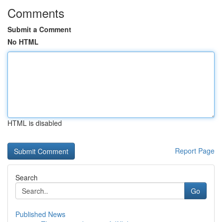
Comments
Submit a Comment
No HTML
HTML is disabled
Report Page
Search
Go
Published News