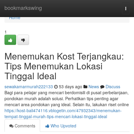
Home
bookmarkswing
Togg
navi
Home
1
Menemukan Kost Terjangkau:
Tips Menemukan Lokasi
Tinggal Ideal
sewakamarmurah222133
53 days ago
News
Discuss
Bagi para pelajar yang mencari berdomisili di pusat perbelanjaan,
pondokan murah adalah solusi. Perhatikan tips penting agar
mencari area pondokan yang ideal. Selain itu, lakukan riset online
https://kost-bali474116.vblogetin.com/47932343/menemukan-
tempat-tinggal-murah-tips-mencari-lokasi-tinggal-ideal
Comments
Who Upvoted