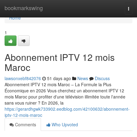
Home
bookmarkswing
Togg
navi
Home
1
Abonnement IPTV 12 mois
Maroc
lawsonxebf842076
51 days ago
News
Discuss
Abonnement IPTV 12 mois Maroc – La Formule la Plus
Économique en 2026 Vous cherchez un abonnement IPTV 12
mois Maroc pour profiter d'une télévision illimitée toute l'année
sans vous ruiner ? En 2026, la
https://gerardhgwk733902.eedblog.com/42100632/abonnement-
iptv-12-mois-maroc
Comments
Who Upvoted