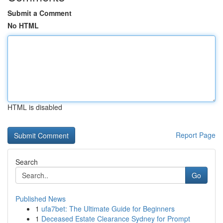
Submit a Comment
No HTML
HTML is disabled
Report Page
Search
Go
Published News
1
ufa7bet: The Ultimate Guide for Beginners
1
Deceased Estate Clearance Sydney for Prompt