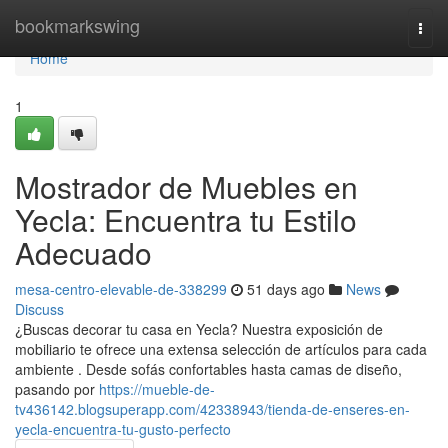
Home
bookmarkswing
Togg
navi
Home
1
Mostrador de Muebles en
Yecla: Encuentra tu Estilo
Adecuado
mesa-centro-elevable-de-338299
51 days ago
News
Discuss
¿Buscas decorar tu casa en Yecla? Nuestra exposición de
mobiliario te ofrece una extensa selección de artículos para cada
ambiente . Desde sofás confortables hasta camas de diseño,
pasando por
https://mueble-de-
tv436142.blogsuperapp.com/42338943/tienda-de-enseres-en-
yecla-encuentra-tu-gusto-perfecto