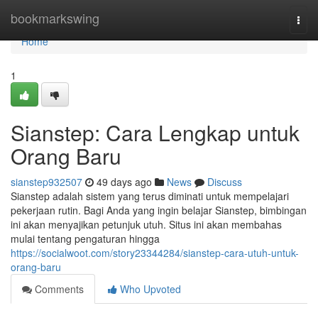
Home
bookmarkswing
Togg
navi
Home
1
Sianstep: Cara Lengkap untuk
Orang Baru
sianstep932507
49 days ago
News
Discuss
Sianstep adalah sistem yang terus diminati untuk mempelajari
pekerjaan rutin. Bagi Anda yang ingin belajar Sianstep, bimbingan
ini akan menyajikan petunjuk utuh. Situs ini akan membahas
mulai tentang pengaturan hingga
https://socialwoot.com/story23344284/sianstep-cara-utuh-untuk-
orang-baru
Comments
Who Upvoted