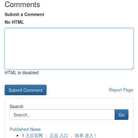
Comments
Submit a Comment
No HTML
HTML is disabled
Report Page
Search
Go
Published News
1
土豆官网 ： 正品 入口 ， 简单 进入！