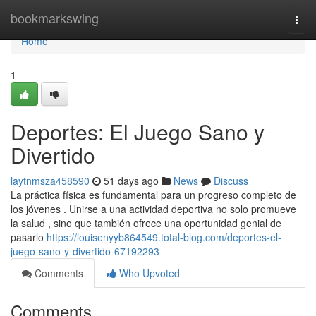
Home
bookmarkswing
Togg
navi
Home
1
Deportes: El Juego Sano y
Divertido
laytnmsza458590
51 days ago
News
Discuss
La práctica física es fundamental para un progreso completo de
los jóvenes . Unirse a una actividad deportiva no solo promueve
la salud , sino que también ofrece una oportunidad genial de
pasarlo
https://louisenyyb864549.total-blog.com/deportes-el-
juego-sano-y-divertido-67192293
Comments
Who Upvoted
Comments