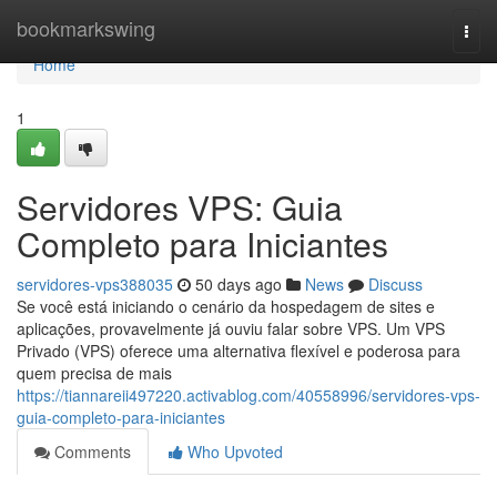
Home
bookmarkswing
Togg
navi
Home
1
Servidores VPS: Guia
Completo para Iniciantes
servidores-vps388035
50 days ago
News
Discuss
Se você está iniciando o cenário da hospedagem de sites e
aplicações, provavelmente já ouviu falar sobre VPS. Um VPS
Privado (VPS) oferece uma alternativa flexível e poderosa para
quem precisa de mais
https://tiannareii497220.activablog.com/40558996/servidores-vps-
guia-completo-para-iniciantes
Comments
Who Upvoted