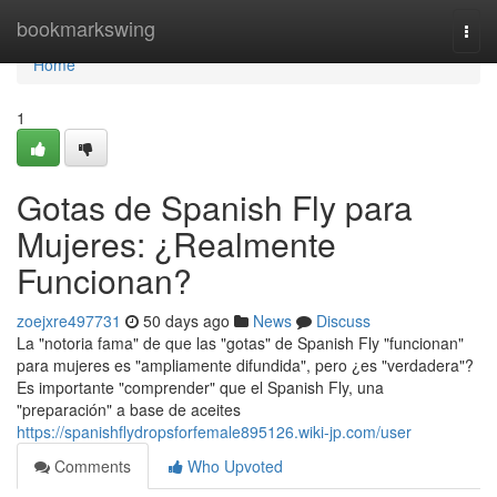
Home
bookmarkswing
Togg
navi
Home
1
Gotas de Spanish Fly para
Mujeres: ¿Realmente
Funcionan?
zoejxre497731
50 days ago
News
Discuss
La "notoria fama" de que las "gotas" de Spanish Fly "funcionan"
para mujeres es "ampliamente difundida", pero ¿es "verdadera"?
Es importante "comprender" que el Spanish Fly, una
"preparación" a base de aceites
https://spanishflydropsforfemale895126.wiki-jp.com/user
Comments
Who Upvoted