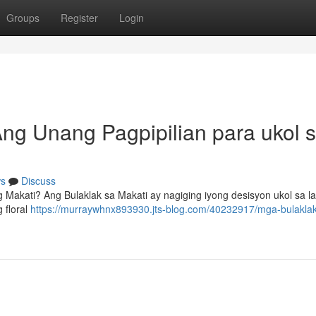
Groups
Register
Login
Ang Unang Pagpipilian para ukol 
s
Discuss
Makati? Ang Bulaklak sa Makati ay nagiging iyong desisyon ukol sa l
 floral
https://murraywhnx893930.jts-blog.com/40232917/mga-bulaklak