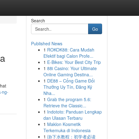
Search
Go
Published News
1
ROKOK88: Cara Mudah
sa
Efektif bagi Calon Profe...
1
E-Bikes: Your Best City Trip
1
88i Casino: Your Ultimate
Online Gaming Destina...
1
DE88 – Cổng Game Đổi
ahat
Thưởng Uy Tín, Đăng Ký
-ng-
Nha...
1
Grab the program 5.6:
Retrieve the Classic...
1
Indototo: Panduan Lengkap
dan Ulasan Terbaru
1
Maklon Kosmetik
Terkemuka di Indonesia
1
{jb下水教程：初学者必读