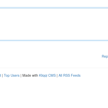
Rep
d
|
Top Users
| Made with
Kliqqi CMS
|
All RSS Feeds