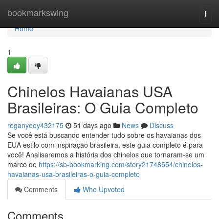
Home
bookmarkswing
Togg
navi
Home
1
Chinelos Havaianas USA
Brasileiras: O Guia Completo
reganyeoy432175
51 days ago
News
Discuss
Se você está buscando entender tudo sobre os havaianas dos
EUA estilo com inspiração brasileira, este guia completo é para
você! Analisaremos a história dos chinelos que tornaram-se um
marco de
https://sb-bookmarking.com/story21748554/chinelos-
havaianas-usa-brasileiras-o-guia-completo
Comments
Who Upvoted
Comments