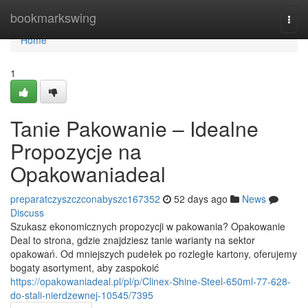
Home
bookmarkswing
Togg
navi
Home
1
Tanie Pakowanie – Idealne
Propozycje na
Opakowaniadeal
preparatczyszczconabyszc167352
52 days ago
News
Discuss
Szukasz ekonomicznych propozycji w pakowania? Opakowanie
Deal to strona, gdzie znajdziesz tanie warianty na sektor
opakowań. Od mniejszych pudełek po rozległe kartony, oferujemy
bogaty asortyment, aby zaspokoić
https://opakowaniadeal.pl/pl/p/Clinex-Shine-Steel-650ml-77-628-
do-stali-nierdzewnej-10545/7395