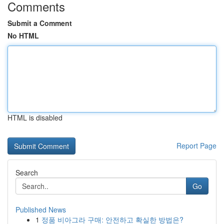
Comments
Submit a Comment
No HTML
HTML is disabled
Report Page
Search
Go
Published News
1
정품 비아그라 구매: 안전하고 확실한 방법은?