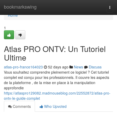
Home
bookmarkswing
Togg
navi
Home
1
Atlas PRO ONTV: Un Tutoriel
Ultime
atlas-pro-france164023
52 days ago
News
Discuss
Vous souhaitez comprendre pleinement ce logiciel ? Cet tutoriel
complet est conçu pour les professionnels. Il couvre les aspects
de la plateforme , de la mise en place à la manipulation
approfondie
https://atlaspro129082.madmouseblog.com/22552872/atlas-pro-
ontv-le-guide-complet
Comments
Who Upvoted