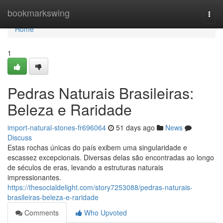
Home
bookmarkswing
Togg
navi
Home
1
Pedras Naturais Brasileiras:
Beleza e Raridade
import-natural-stones-fr696064
51 days ago
News
Discuss
Estas rochas únicas do país exibem uma singularidade e
escassez excepcionais. Diversas delas são encontradas ao longo
de séculos de eras, levando a estruturas naturais
impressionantes.
https://thesocialdelight.com/story7253088/pedras-naturais-
brasileiras-beleza-e-raridade
Comments
Who Upvoted