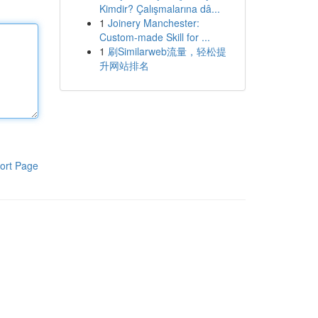
Kimdir? Çalışmalarına dâ...
1
Joinery Manchester:
Custom-made Skill for ...
1
刷Similarweb流量，轻松提
升网站排名
ort Page