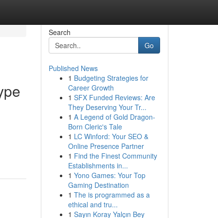
Search
Go
Published News
1
Budgeting Strategies for
ype
Career Growth
1
SFX Funded Reviews: Are
They Deserving Your Tr...
1
A Legend of Gold Dragon-
Born Cleric's Tale
1
LC Winford: Your SEO &
Online Presence Partner
1
Find the Finest Community
Establishments in...
1
Yono Games: Your Top
Gaming Destination
1
The is programmed as a
ethical and tru...
1
Sayın Koray Yalçın Bey