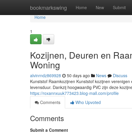
Home
bookmarkswing
Home
New
Submit
Home
1
Kozijnen, Deuren en Raa
Woning
alvinrndz869928
50 days ago
News
Discuss
Kunststof Raamkozijnen Kunststof kozijnen verenigen
levensduur. Dankzij hoogwaardig PVC zijn deze kozij
https://roxannxuuk773423.blog-mall.com/profile
Comments
Who Upvoted
Comments
Submit a Comment