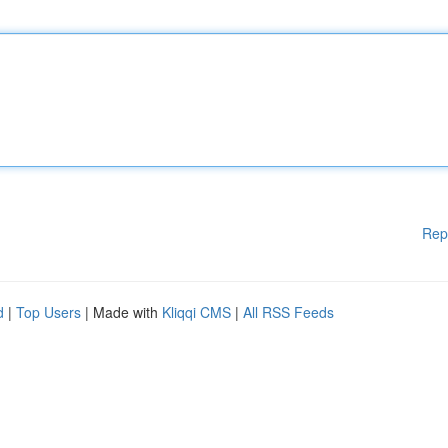
Rep
d
|
Top Users
| Made with
Kliqqi CMS
|
All RSS Feeds