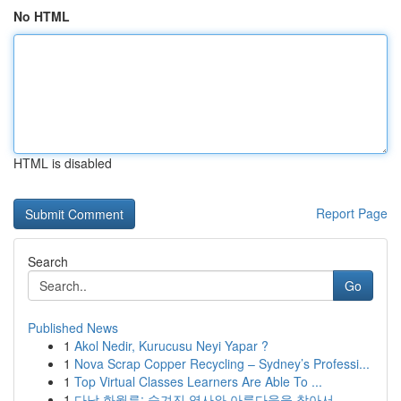
No HTML
HTML is disabled
Report Page
Search
Go
Published News
1
Akol Nedir, Kurucusu Neyi Yapar ?
1
Nova Scrap Copper Recycling – Sydney’s Professi...
1
Top Virtual Classes Learners Are Able To ...
1
다낭 화월루: 숨겨진 역사와 아름다움을 찾아서