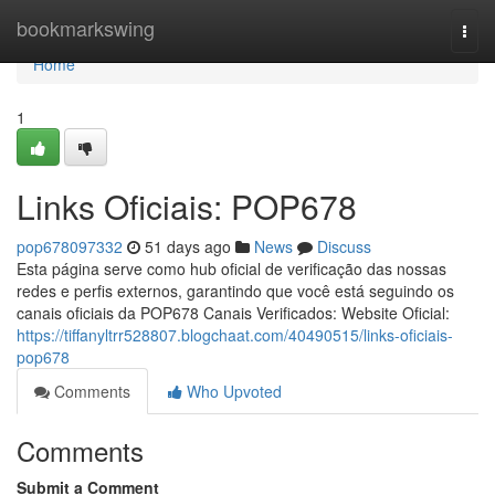
Home
bookmarkswing
Togg
navi
Home
1
Links Oficiais: POP678
pop678097332
51 days ago
News
Discuss
Esta página serve como hub oficial de verificação das nossas
redes e perfis externos, garantindo que você está seguindo os
canais oficiais da POP678 Canais Verificados: Website Oficial:
https://tiffanyltrr528807.blogchaat.com/40490515/links-oficiais-
pop678
Comments
Who Upvoted
Comments
Submit a Comment