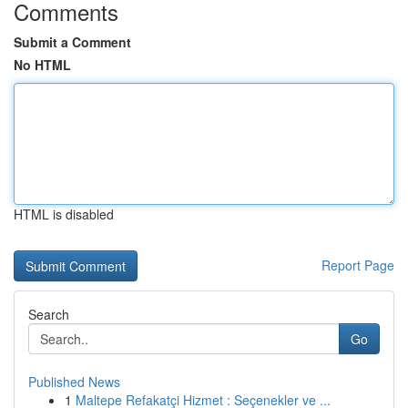
Comments
Submit a Comment
No HTML
HTML is disabled
Report Page
Search
Go
Published News
1
Maltepe Refakatçi Hizmet : Seçenekler ve ...