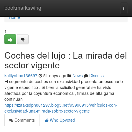
Home
bookmarkswing
Togg
navi
Home
1
Coches del lujo : La mirada del
sector vigente
kaitlynttbo136697
51 days ago
News
Discuss
El segmento de coches con exclusividad presenta un escenario
vigente específico . Si bien la solicitud general se ha visto
afectada por la coyuntura económica , firmas de alta gama
continúan
https://izaaksdph001297.blog5.net/93990915/vehículos-con-
exclusividad-una-mirada-sobre-sector-vigente
Comments
Who Upvoted