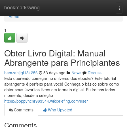
Home
bookmarkswing
Togg
navi
Home
1
Obter Livro Digital: Manual
Abrangente para Principiantes
hamzahjtgf181256
53 days ago
News
Discuss
Está querendo começar no universo dos ebooks? Este tutorial
abrangente é perfeito para você! Conheça o básico sobre como
obter seus favoritos livros em formato digital. Eu iremos todos
momento, desde a seleção
https://poppyhcnr963544.wikibriefing.com/user
Comments
Who Upvoted
Comments