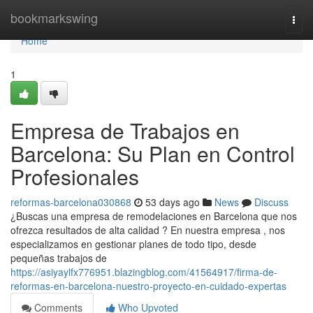
Home
bookmarkswing
Togg
navi
Home
1
Empresa de Trabajos en
Barcelona: Su Plan en Control
Profesionales
reformas-barcelona030868
53 days ago
News
Discuss
¿Buscas una empresa de remodelaciones en Barcelona que nos
ofrezca resultados de alta calidad ? En nuestra empresa , nos
especializamos en gestionar planes de todo tipo, desde
pequeñas trabajos de
https://asiyaylfx776951.blazingblog.com/41564917/firma-de-
reformas-en-barcelona-nuestro-proyecto-en-cuidado-expertas
Comments
Who Upvoted