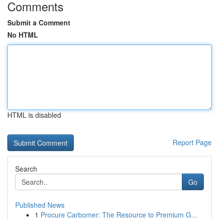
Comments
Submit a Comment
No HTML
HTML is disabled
Report Page
Search
Go
Published News
1
Procure Carbomer: The Resource to Premium G...