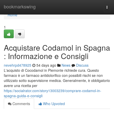
Home
bookmarkswing
Togg
navi
Home
1
Acquistare Codamol in Spagna
: Informazione e Consigli
nevehrpd478925
54 days ago
News
Discuss
L'acquisto di Cocodamol in Piemonte richiede cura. Questo
farmaco è un farmaco antidolorifico con possibili rischi se non
utilizzato sotto supervisione medica. Generalmente, è obbligatorio
avere una ricetta per
https://socialrator.com/story13003239/comprare-codamol-in-
spagna-guida-e-consigli
Comments
Who Upvoted