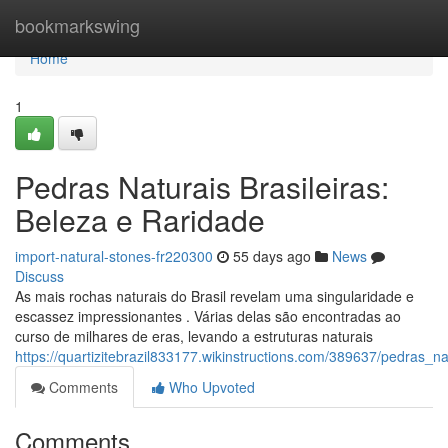
Home
bookmarkswing
Home
1
Pedras Naturais Brasileiras:
Beleza e Raridade
import-natural-stones-fr220300
55 days ago
News
Discuss
As mais rochas naturais do Brasil revelam uma singularidade e
escassez impressionantes . Várias delas são encontradas ao
curso de milhares de eras, levando a estruturas naturais
https://quartizitebrazil833177.wikinstructions.com/389637/pedras_n
Comments
Who Upvoted
Comments