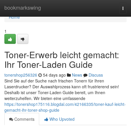
Home
bookmarkswing
Togg
navi
Home
1
Toner-Erwerb leicht gemacht:
Ihr Toner-Laden Guide
tonershop256326
54 days ago
News
Discuss
Sind Sie auf der Suche nach frischen Tonern für Ihren
Laserdrucker? Der Auswahlprozess kann oft frustrierend sein!
Deshalb ist unser Toner-Laden Guide bereit, um Ihnen
weiterzuhelfen. Wir bieten eine umfassende
https://tonershop175116.blogdal.com/42166335/toner-kauf-leicht-
gemacht-ihr-toner-shop-guide
Comments
Who Upvoted