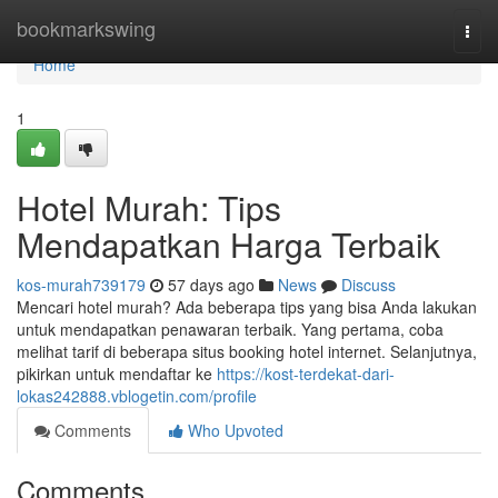
Home
bookmarkswing
Togg
navi
Home
1
Hotel Murah: Tips
Mendapatkan Harga Terbaik
kos-murah739179
57 days ago
News
Discuss
Mencari hotel murah? Ada beberapa tips yang bisa Anda lakukan
untuk mendapatkan penawaran terbaik. Yang pertama, coba
melihat tarif di beberapa situs booking hotel internet. Selanjutnya,
pikirkan untuk mendaftar ke
https://kost-terdekat-dari-
lokas242888.vblogetin.com/profile
Comments
Who Upvoted
Comments