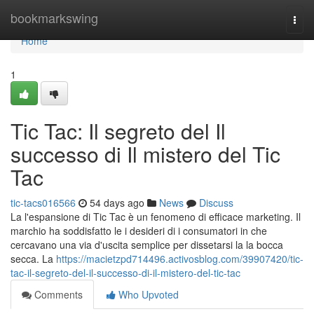
Home
bookmarkswing
Togg
navi
Home
1
Tic Tac: Il segreto del Il
successo di Il mistero del Tic
Tac
tic-tacs016566
54 days ago
News
Discuss
La l'espansione di Tic Tac è un fenomeno di efficace marketing. Il
marchio ha soddisfatto le i desideri di i consumatori in che
cercavano una via d'uscita semplice per dissetarsi la la bocca
secca. La
https://macietzpd714496.activosblog.com/39907420/tic-
tac-il-segreto-del-il-successo-di-il-mistero-del-tic-tac
Comments
Who Upvoted