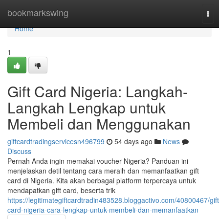
Home
bookmarkswing
Tog
nav
Home
1
Gift Card Nigeria: Langkah-
Langkah Lengkap untuk
Membeli dan Menggunakan
giftcardtradingservicesn496799
54 days ago
News
Discuss
Pernah Anda ingin memakai voucher Nigeria? Panduan ini
menjelaskan detil tentang cara meraih dan memanfaatkan gift
card di Nigeria. Kita akan berbagai platform terpercaya untuk
mendapatkan gift card, beserta trik
https://legitimategiftcardtradin483528.bloggactivo.com/40800467/gift
card-nigeria-cara-lengkap-untuk-membeli-dan-memanfaatkan