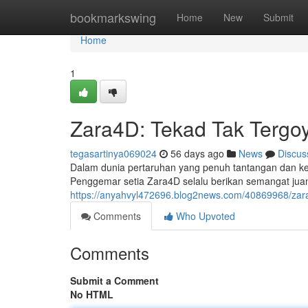
Home
bookmarkswing
Home
New
Submit
Home
1
Zara4D: Tekad Tak Tergo
tegasartinya069024
56 days ago
News
Discus
Dalam dunia pertaruhan yang penuh tantangan dan ket
Penggemar setia Zara4D selalu berikan semangat jua
https://anyahvyl472696.blog2news.com/40869968/zar
Comments
Who Upvoted
Comments
Submit a Comment
No HTML