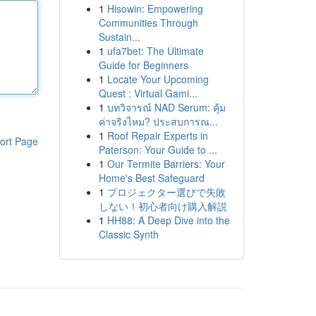
1
Hisowin: Empowering
Communities Through
Sustain...
1
ufa7bet: The Ultimate
Guide for Beginners
1
Locate Your Upcoming
Quest : Virtual Gami...
1
บทวิจารณ์ NAD Serum: คุ้ม
ค่าจริงไหม? ประสบการณ...
1
Roof Repair Experts in
ort Page
Paterson: Your Guide to ...
1
Our Termite Barriers: Your
Home's Best Safeguard
1
プロジェクター選びで失敗
しない！初心者向け購入解説
1
HH88: A Deep Dive into the
Classic Synth