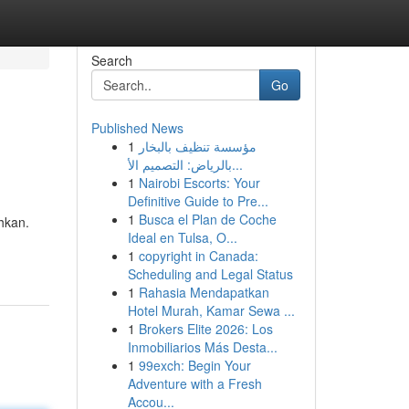
Search
Go
Published News
1
مؤسسة تنظيف بالبخار
بالرياض: التصميم الأ...
1
Nairobi Escorts: Your
Definitive Guide to Pre...
1
Busca el Plan de Coche
hkan.
Ideal en Tulsa, O...
1
copyright in Canada:
Scheduling and Legal Status
1
Rahasia Mendapatkan
Hotel Murah, Kamar Sewa ...
1
Brokers Elite 2026: Los
Inmobiliarios Más Desta...
1
99exch: Begin Your
Adventure with a Fresh
Accou...