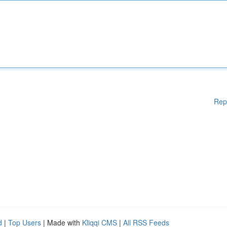
Rep
d
|
Top Users
| Made with
Kliqqi CMS
|
All RSS Feeds