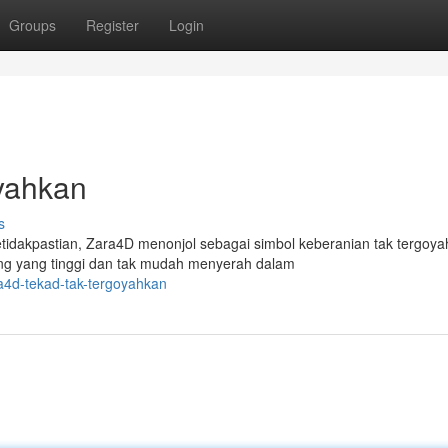
Groups
Register
Login
yahkan
s
idakpastian, Zara4D menonjol sebagai simbol keberanian tak tergoya
ng yang tinggi dan tak mudah menyerah dalam
a4d-tekad-tak-tergoyahkan