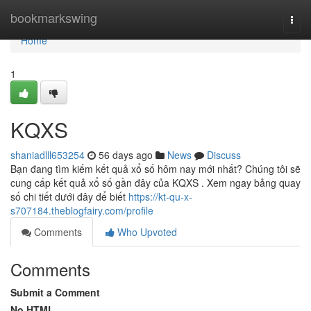
Home
bookmarkswing
Togg
navi
Home
1
KQXS
shaniadlll653254
56 days ago
News
Discuss
Bạn đang tìm kiếm kết quả xổ số hôm nay mới nhất? Chúng tôi sẽ
cung cấp kết quả xổ số gần đây của KQXS . Xem ngay bảng quay
số chi tiết dưới đây để biết
https://kt-qu-x-
s707184.theblogfairy.com/profile
Comments
Who Upvoted
Comments
Submit a Comment
No HTML