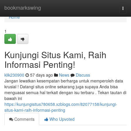
Home
bookmarkswing
Togg
navi
Home
1
Kunjungi Situs Kami, Raih
Informasi Penting!
klik230900
57 days ago
News
Discuss
Jangan lewatkan kesempatan berharga untuk memperoleh data
krusial ! Datangi situs online sekarang juga supaya Anda bisa
menguasai semua hal terkait dengan isu terbaru . Tekan tautan di
bawah ini
https://kunjungisitus780658.xzblogs.com/82077158/kunjungi-
situs-kami-raih-informasi-penting
Comments
Who Upvoted