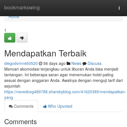
Home
bookmarkswing
Togg
navi
Home
1
Mendapatkan Terbaik
diegodvmn460520
56 days ago
News
Discuss
Mencari akomodasi terjangkau untuk liburan Anda bisa menjadi
tantangan. Ini beberapa saran agar menemukan hotel paling
sesuai dengan anggaran Anda. Awalnya dengan menguji tarif dari
sejumlah
https://nevedovg489788.sharebyblog.com/41620385/mendapatkan-
yang
Comments
Who Upvoted
Comments