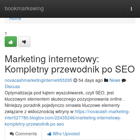
Home
bookmarkswing
Togg
navi
Home
1
Marketing internetowy:
Kompletny przewodnik po SEO
novacashmarketinginterne955295
54 days ago
News
Discuss
Optymalizacja pod kątem wyszukiwarek, czyli SEO, jest
kluczowym elementem skutecznego pozycjonowania online .
Niniejszy poradnik pojedynczo omawia kluczowe elementy
związane z widocznością witryny w
https://novacash-marketing-
inter527780.blogtov.com/22435246/marketing-internetowy-
kompletny-przewodnik-po-seo
Comments
Who Upvoted