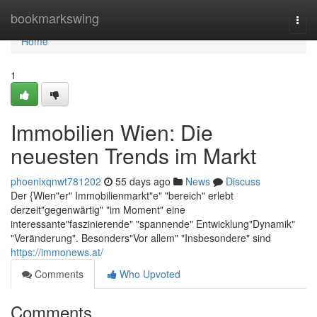
Home
bookmarkswing
Togg
navi
Home
1
Immobilien Wien: Die
neuesten Trends im Markt
phoenixqnwt781202
55 days ago
News
Discuss
Der {Wien"er" Immobilienmarkt"e" "bereich" erlebt
derzeit"gegenwärtig" "im Moment" eine
interessante"faszinierende" "spannende" Entwicklung"Dynamik"
"Veränderung". Besonders"Vor allem" "Insbesondere" sind
https://immonews.at/
Comments
Who Upvoted
Comments