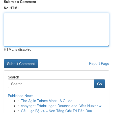
Submit a Comment
No HTML
HTML is disabled
Report Page
Search
Go
Published News
1
The Agile Tabaxi Monk: A Guide
1
copyright Erfahrungen Deutschland: Was Nutzer w...
1
Câu Lạc Bộ 24 – Nền Tảng Giải Trí Dẫn Đầu ...