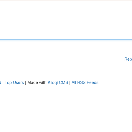
Rep
d
|
Top Users
| Made with
Kliqqi CMS
|
All RSS Feeds