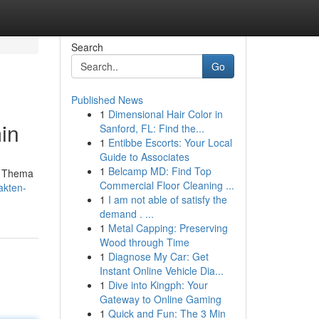
Search
Go
Published News
1
Dimensional Hair Color in
in
Sanford, FL: Find the...
1
Entibbe Escorts: Your Local
Guide to Associates
1
Belcamp MD: Find Top
m Thema
Commercial Floor Cleaning ...
akten-
1
I am not able of satisfy the
demand . ...
1
Metal Capping: Preserving
Wood through Time
1
Diagnose My Car: Get
Instant Online Vehicle Dia...
1
Dive into Kingph: Your
Gateway to Online Gaming
1
Quick and Fun: The 3 Min