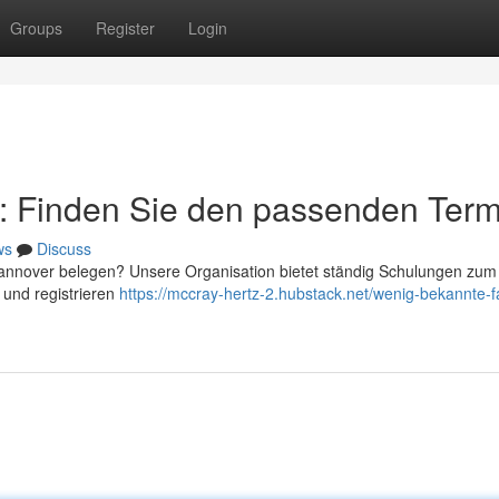
Groups
Register
Login
r: Finden Sie den passenden Term
ws
Discuss
 Hannover belegen? Unsere Organisation bietet ständig Schulungen zu
 und registrieren
https://mccray-hertz-2.hubstack.net/wenig-bekannte-f