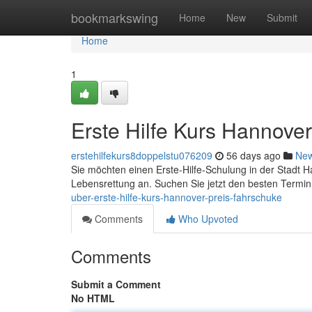
Home
bookmarkswing
Home
New
Submit
Home
1
Erste Hilfe Kurs Hannove
erstehilfekurs8doppelstu076209
56 days ago
Ne
Sie möchten einen Erste-Hilfe-Schulung in der Stadt
Lebensrettung an. Suchen Sie jetzt den besten Termin
uber-erste-hilfe-kurs-hannover-preis-fahrschuke
Comments
Who Upvoted
Comments
Submit a Comment
No HTML