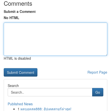
Comments
Submit a Comment
No HTML
HTML is disabled
Report Page
Search
Go
Published News
1
ผลบอลสด888: อัปเดตสกอร์ล่าสุด!