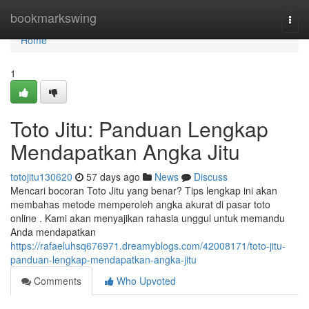
Home
bookmarkswing
Togg
navi
Home
1
Toto Jitu: Panduan Lengkap
Mendapatkan Angka Jitu
totojitu130620
57 days ago
News
Discuss
Mencari bocoran Toto Jitu yang benar? Tips lengkap ini akan
membahas metode memperoleh angka akurat di pasar toto
online . Kami akan menyajikan rahasia unggul untuk memandu
Anda mendapatkan
https://rafaeluhsq676971.dreamyblogs.com/42008171/toto-jitu-
panduan-lengkap-mendapatkan-angka-jitu
Comments
Who Upvoted