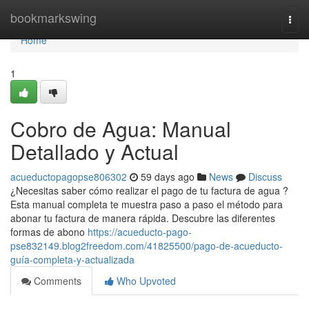
Home
bookmarkswing
Togg
navi
Home
1
Cobro de Agua: Manual
Detallado y Actual
acueductopagopse806302
59 days ago
News
Discuss
¿Necesitas saber cómo realizar el pago de tu factura de agua ?
Esta manual completa te muestra paso a paso el método para
abonar tu factura de manera rápida. Descubre las diferentes
formas de abono
https://acueducto-pago-
pse832149.blog2freedom.com/41825500/pago-de-acueducto-
guía-completa-y-actualizada
Comments
Who Upvoted