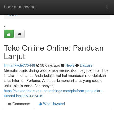
Home
bookmarkswing
Togg
navi
Home
1
Toko Online Online: Panduan
Lanjut
finniankwde775448
58 days ago
News
Discuss
Memulai bisnis daring bisa terasa menakutkan bagi pemula. Tips
ini akan memandu Anda belajar hal-hal mendasar menciptakan
situs internet. Pertama, Anda perlu mencari situs yang cocok
untuk bisnis Anda. Ada banyak
https://steveonhl870806.canariblogs.com/platform-penjualan-
tutorial-lanjut-56627418
Comments
Who Upvoted