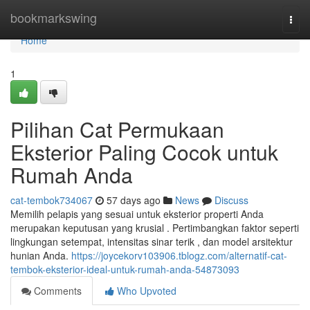
Home
bookmarkswing
Togg
navi
Home
1
Pilihan Cat Permukaan
Eksterior Paling Cocok untuk
Rumah Anda
cat-tembok734067
57 days ago
News
Discuss
Memilih pelapis yang sesuai untuk eksterior properti Anda
merupakan keputusan yang krusial . Pertimbangkan faktor seperti
lingkungan setempat, intensitas sinar terik , dan model arsitektur
hunian Anda.
https://joycekorv103906.tblogz.com/alternatif-cat-
tembok-eksterior-ideal-untuk-rumah-anda-54873093
Comments
Who Upvoted