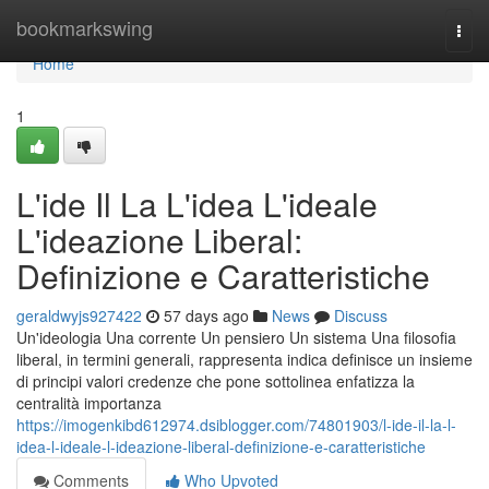
Home
bookmarkswing
Togg
navi
Home
1
L'ide Il La L'idea L'ideale
L'ideazione Liberal:
Definizione e Caratteristiche
geraldwyjs927422
57 days ago
News
Discuss
Un'ideologia Una corrente Un pensiero Un sistema Una filosofia
liberal, in termini generali, rappresenta indica definisce un insieme
di principi valori credenze che pone sottolinea enfatizza la
centralità importanza
https://imogenkibd612974.dsiblogger.com/74801903/l-ide-il-la-l-
idea-l-ideale-l-ideazione-liberal-definizione-e-caratteristiche
Comments
Who Upvoted