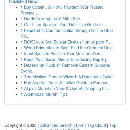
Published News
1
Buy Obtain JWH-018 Powder: Your Trusted
Provide...
1
Dự đoán song thủ lô Miền Bắc
1
Our Limo Service : Your Definitive Guide to ...
1
Leadership Communication through Online Chat
Ro...
1
ROKOK88: Seri Belajar Eksklusif untuk para P...
1
Wood Briquettes to Sale: Find the Greatest Deal...
1
Ideal Spots to Position Your Moisture Dev...
1
Boost Your Social Media: Introducing RepliFy
1
Depend on Rubbish Removal Eastern Suburbs
Sydne...
1
The Mystical Gnome Wizard: A Beginner's Guide
1
Buy Anadrol: Your Definitive Guide to Purchas...
1
AI plus Mountain View & OpenAI: Shaping th...
1
Akomodasi Murah: Tips
Copyright © 2026 |
Advanced Search
|
Live
|
Tag Cloud
|
Top