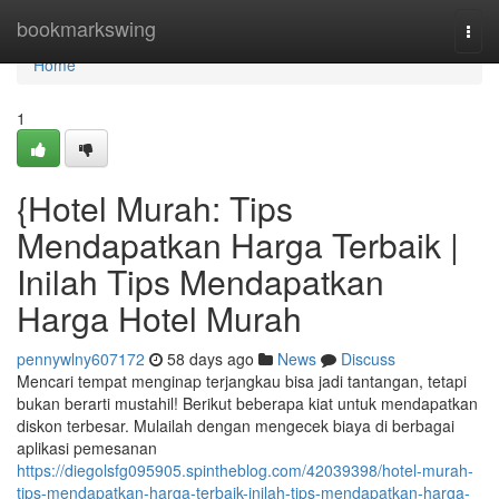
Home
bookmarkswing
Togg
navi
Home
1
{Hotel Murah: Tips
Mendapatkan Harga Terbaik |
Inilah Tips Mendapatkan
Harga Hotel Murah
pennywlny607172
58 days ago
News
Discuss
Mencari tempat menginap terjangkau bisa jadi tantangan, tetapi
bukan berarti mustahil! Berikut beberapa kiat untuk mendapatkan
diskon terbesar. Mulailah dengan mengecek biaya di berbagai
aplikasi pemesanan
https://diegolsfg095905.spintheblog.com/42039398/hotel-murah-
tips-mendapatkan-harga-terbaik-inilah-tips-mendapatkan-harga-