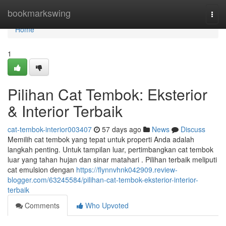
Home
bookmarkswing
Togg
navi
Home
1
Pilihan Cat Tembok: Eksterior
& Interior Terbaik
cat-tembok-interior003407
57 days ago
News
Discuss
Memilih cat tembok yang tepat untuk properti Anda adalah
langkah penting. Untuk tampilan luar, pertimbangkan cat tembok
luar yang tahan hujan dan sinar matahari . Pilihan terbaik meliputi
cat emulsion dengan
https://flynnvhnk042909.review-
blogger.com/63245584/pilihan-cat-tembok-eksterior-interior-
terbaik
Comments
Who Upvoted