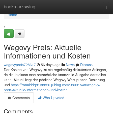
Home
bookmarkswing
Togg
navi
Home
1
Wegovy Preis: Aktuelle
Informationen und Kosten
wegovypreis728617
56 days ago
News
Discuss
Der Kosten von Wegovy ist ein regelmäßig diskutiertes Anliegen,
da die Injektion eine beträchtliche finanzielle Ausgabe darstellen
kann. Aktuell liegt der jährliche Wegovy Wert je nach Dosierung
und
https://ronalddqrt138826.jiliblog.com/98091548/wegovy-
preis-aktuelle-informationen-und-kosten
Comments
Who Upvoted
Comments